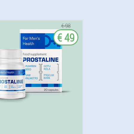
€ 98
€ 49