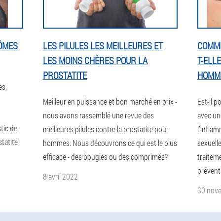
TÔMES
LES PILULES LES MEILLEURES ET
COMME
LES MOINS CHÈRES POUR LA
T-ELLE
PROSTATITE
HOMM
es,
Meilleur en puissance et bon marché en prix -
Est-il p
nous avons rassemblé une revue des
avec une
stic de
meilleures pilules contre la prostatite pour
l’inflam
statite
hommes. Nous découvrons ce qui est le plus
sexuelle
efficace - des bougies ou des comprimés?
traitem
prévent
8 avril 2022
30 nov